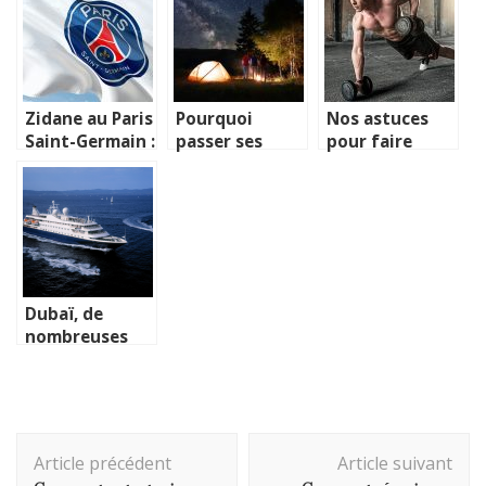
allez au travail
?
Zidane au Paris
Pourquoi
Nos astuces
Saint-Germain :
passer ses
pour faire
que faut-il
vacances au
passer le
savoir ?
camping du
temps plus
Rocher de la
vite
cave ?
Dubaï, de
nombreuses
activités
nautiques pour
des vacances
de rêve
Navigation
Article précédent
Article suivant
d'article