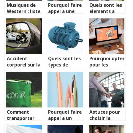
Musiques de
Pourquoi faire
Quels sont les
Western : liste
appel a une
elements a
de Top 20 de
secretaire
prendre en
cette annee
independante
compte pour
?
organiser un
anniversaire de
mariage a ses
parents ?
Accident
Quels sont les
Pourquoi opter
corporel sur la
types de
pour les
route, qu’en
moteurs
services d’une
est-il de
electriques mis
agence de
l’indemnisation
en vogue ?
strategie
?
sociale ?
Comment
Pourquoi faire
Astuces pour
transporter
appel a un
choisir la
vos repas
dentiste ?
domiciliation
quand vous
commerciale