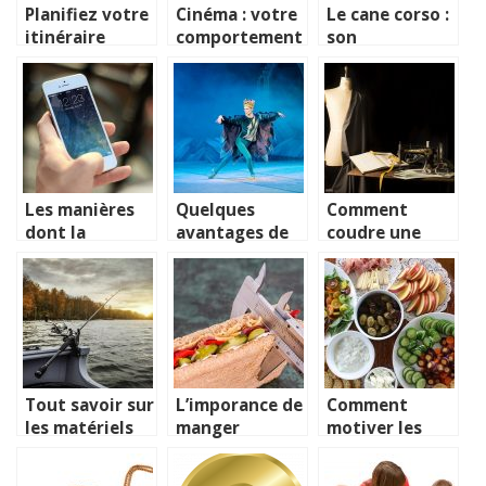
Planifiez votre
Cinéma : votre
Le cane corso :
itinéraire
comportement
son
comme un pro.
dans la salle de
alimentation
cinéma
et ses
relations avec
les autres
êtres vivants
Les manières
Quelques
Comment
dont la
avantages de
coudre une
technologie
la danse
chemise
est devenue
classique
homme ?
une partie
intégrante du
travail
quotidien
Tout savoir sur
L’imporance de
Comment
les matériels
manger
motiver les
de pêche
sainement
enfants a
manger des