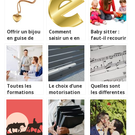
legumes et des
fruits ?
Offrir un bijou
Comment
Baby sitter :
en guise de
saisir un e en
faut-il recourir
present
majuscule ?
a ses services ?
Toutes les
Le choix d’une
Quelles sont
formations
motorisation
les differentes
disponibles
pour portail
manieres de
apres le bac
battant : quels
prendre des
sont les
cours de chant
principaux
?
criteres a
considerer ?