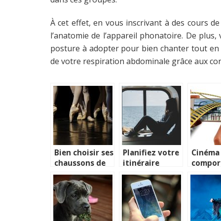
À cet effet
, en vous inscrivant à des cours d
l’anatomie de l’appareil phonatoire. De plus,
posture à adopter pour bien chanter tout en l
de votre respiration abdominale grâce aux con
Bien choisir ses
Planifiez votre
Cinéma 
chaussons de
itinéraire
compor
danse c’est
comme un pro.
dans la 
essentiel
cinéma