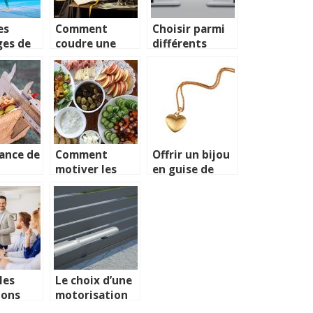
es
Comment
Choisir parmi
ges de
coudre une
différents
e
chemise
types de
ue
homme ?
produits
efficaces
ance de
Comment
Offrir un bijou
motiver les
en guise de
ent
enfants a
present
manger des
legumes et des
fruits ?
les
Le choix d’une
ions
motorisation
bles
pour portail