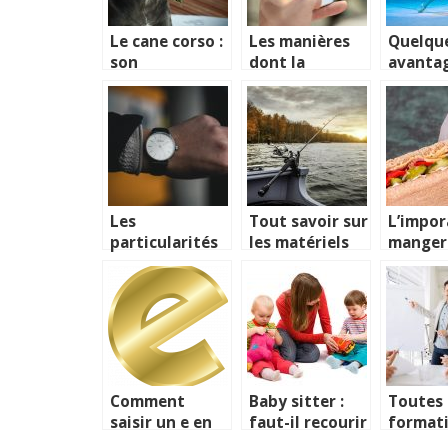
Le cane corso :
Les manières
Quelqu
son
dont la
avanta
alimentation
technologie
la dans
et ses
est devenue
classiq
relations avec
une partie
les autres
intégrante du
êtres vivants
travail
quotidien
Les
Tout savoir sur
L’impor
particularités
les matériels
manger
de la montre à
de pêche
sainem
quartz
Comment
Baby sitter :
Toutes 
saisir un e en
faut-il recourir
format
majuscule ?
a ses services ?
disponi