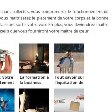
e chant collectifs, vous comprendrez le fonctionnement de
 vous maitriserez le placement de votre corps et la bonne
aissant sortir votre voix. En plus, vous deviendrez maitre
seils que vous fourniront votre maitre de cœur.
: votre
La formation à
Tout savoir sur
tement
la business
l’équitation de
salle de
intelligence :
loisir
La certification
Power BI